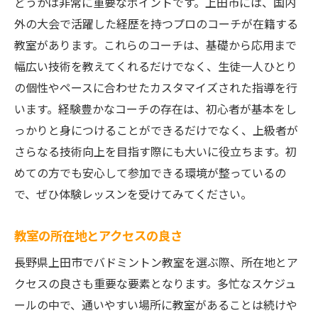
どうかは非常に重要なポイントです。上田市には、国内
体験レッスンの利用
外の大会で活躍した経歴を持つプロのコーチが在籍する
教室があります。これらのコーチは、基礎から応用まで
個別指導のオプション
幅広い技術を教えてくれるだけでなく、生徒一人ひとり
コミュニケーションが取りやすい環境
の個性やペースに合わせたカスタマイズされた指導を行
初心者に優しい価格設定
います。経験豊かなコーチの存在は、初心者が基本をし
バドミントン教室で学ぶ上田市の魅力的な指導
っかりと身につけることができるだけでなく、上級者が
法
さらなる技術向上を目指す際にも大いに役立ちます。初
実践を重視した指導法
めての方でも安心して参加できる環境が整っているの
個々のニーズに応じたカスタマイズ
で、ぜひ体験レッスンを受けてみてください。
最新のトレーニング技術の導入
教室の所在地とアクセスの良さ
フィードバックを活用した成長促進
メンタル面のサポート
長野県上田市でバドミントン教室を選ぶ際、所在地とア
クセスの良さも重要な要素となります。多忙なスケジュ
上田市特有の文化とスポーツの融合
ールの中で、通いやすい場所に教室があることは続けや
上田市でのバドミントン教室体験から得られる