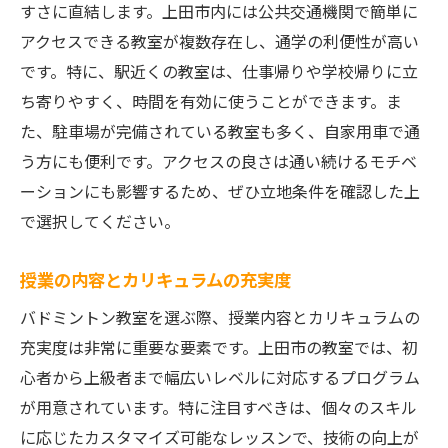
すさに直結します。上田市内には公共交通機関で簡単に
もの
アクセスできる教室が複数存在し、通学の利便性が高い
技術向上と達成感
です。特に、駅近くの教室は、仕事帰りや学校帰りに立
新しい仲間との出会い
ち寄りやすく、時間を有効に使うことができます。ま
健康増進とストレス解消
た、駐車場が完備されている教室も多く、自家用車で通
上田市のスポーツコミュニティへの参加
う方にも便利です。アクセスの良さは通い続けるモチベ
競技への興味と意欲の向上
ーションにも影響するため、ぜひ立地条件を確認した上
で選択してください。
自信と自己成長の実感
バドミントン教室選びと製品選びを成功させる
授業の内容とカリキュラムの充実度
裏技
バドミントン教室を選ぶ際、授業内容とカリキュラムの
自分の目的に合った教室を選ぶ
充実度は非常に重要な要素です。上田市の教室では、初
予算に合わせた製品を選ぶ
心者から上級者まで幅広いレベルに対応するプログラム
事前に試して納得のいく製品を購入
が用意されています。特に注目すべきは、個々のスキル
インターネットでの情報収集を活用
に応じたカスタマイズ可能なレッスンで、技術の向上が