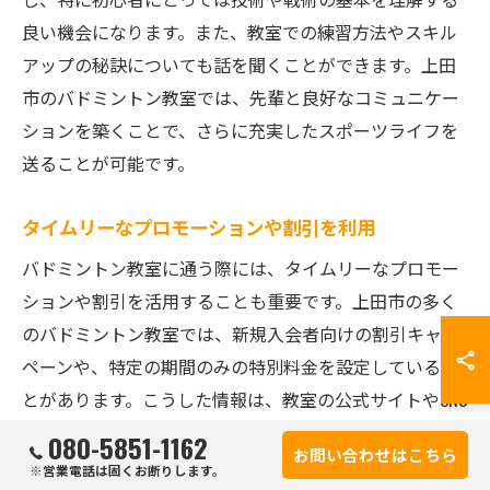
良い機会になります。また、教室での練習方法やスキル
アップの秘訣についても話を聞くことができます。上田
市のバドミントン教室では、先輩と良好なコミュニケー
ションを築くことで、さらに充実したスポーツライフを
送ることが可能です。
タイムリーなプロモーションや割引を利用
バドミントン教室に通う際には、タイムリーなプロモー
ションや割引を活用することも重要です。上田市の多く
のバドミントン教室では、新規入会者向けの割引キャン
ペーンや、特定の期間のみの特別料金を設定しているこ
とがあります。こうした情報は、教室の公式サイトやSNS
を定期的にチェックすることで得ることができます。予
080-5851-1162
お問い合わせはこちら
算を抑えつつ質の高いレッスンを受けるためには、こう
※営業電話は固くお断りします。