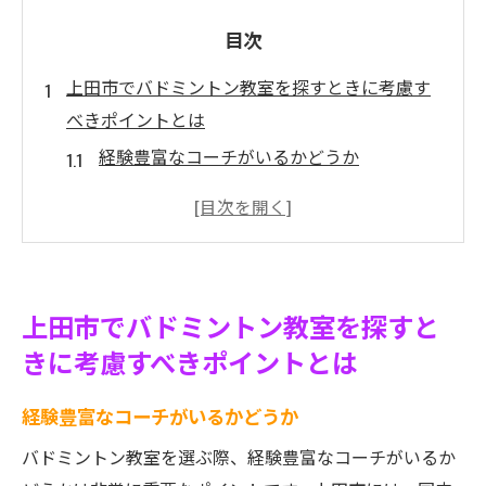
目次
上田市でバドミントン教室を探すときに考慮す
べきポイントとは
経験豊富なコーチがいるかどうか
教室の所在地とアクセスの良さ
授業の内容とカリキュラムの充実度
価格設定と費用対効果のバランス
施設の設備と安全性の確認
上田市でバドミントン教室を探すと
他の受講者からの口コミや評判
きに考慮すべきポイントとは
初心者に最適な上田市のバドミントン教室選び
のコツ
経験豊富なコーチがいるかどうか
初心者向けのクラスがあるか
バドミントン教室を選ぶ際、経験豊富なコーチがいるか
丁寧な基礎指導の有無