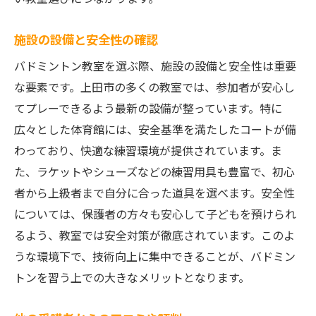
試合を通じた実践経験の積み重ね
施設の設備と安全性の確認
自己評価と改善策の立案
バドミントン教室を選ぶ際、施設の設備と安全性は重要
メンタル強化と集中力の向上
な要素です。上田市の多くの教室では、参加者が安心し
成功体験を通じた自信の確立
てプレーできるよう最新の設備が整っています。特に
上田市で理想のバドミントン教室を見つけるた
広々とした体育館には、安全基準を満たしたコートが備
めのガイド
わっており、快適な練習環境が提供されています。ま
地域の教室を比較する方法
た、ラケットやシューズなどの練習用具も豊富で、初心
参加可能なイベント情報の収集
者から上級者まで自分に合った道具を選べます。安全性
レッスン経験者からの生の声
については、保護者の方々も安心して子どもを預けられ
オンラインレビューの活用法
るよう、教室では安全対策が徹底されています。このよ
うな環境下で、技術向上に集中できることが、バドミン
相談会や説明会への参加
トンを習う上での大きなメリットとなります。
個人的な優先事項を明確にする