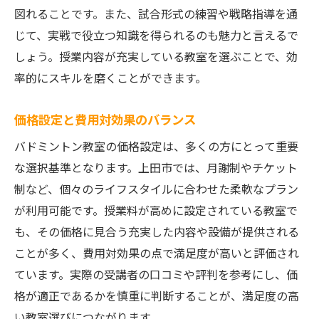
教室の先輩から直接アドバイスを受ける
図れることです。また、試合形式の練習や戦略指導を通
タイムリーなプロモーションや割引を利用
じて、実戦で役立つ知識を得られるのも魅力と言えるで
上田市のバドミントン教室が提供する多彩なレ
しょう。授業内容が充実している教室を選ぶことで、効
ッスン内容
率的にスキルを磨くことができます。
初心者向け基本技術の指導
価格設定と費用対効果のバランス
戦術を学ぶ中級者向けクラス
バドミントン教室の価格設定は、多くの方にとって重要
体力向上を目指すフィジカルレッスン
な選択基準となります。上田市では、月謝制やチケット
ゲーム形式の実践練習
制など、個々のライフスタイルに合わせた柔軟なプラン
アドバンスドクリニックでの技術磨き
が利用可能です。授業料が高めに設定されている教室で
フィードバックを活かした成長プラン
も、その価格に見合う充実した内容や設備が提供される
初心者から上級者まで！バドミントン教室での
ことが多く、費用対効果の点で満足度が高いと評価され
成長術
ています。実際の受講者の口コミや評判を参考にし、価
自分に合った目標設定の重要性
格が適正であるかを慎重に判断することが、満足度の高
継続的な練習と成果の追求
い教室選びにつながります。