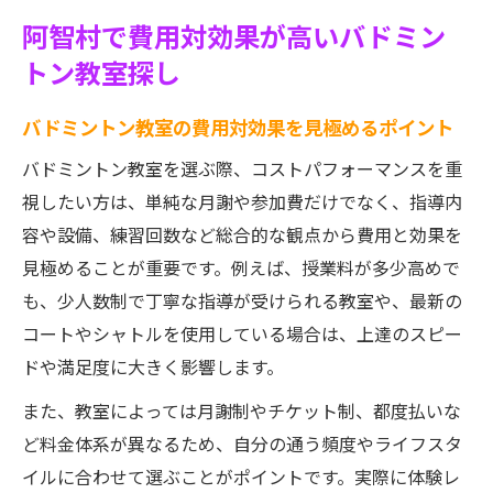
バドミントン教室の活動内容と料金を比較
阿智村で費用対効果が高いバドミン
検討
トン教室探し
教室選びで重要な費用と満足度の関係性
長く続けられるバドミントン教室の特徴と
バドミントン教室の費用対効果を見極めるポイント
は
バドミントン教室を選ぶ際、コストパフォーマンスを重
コスト重視の方へ最適なバドミントン教室選び
視したい方は、単純な月謝や参加費だけでなく、指導内
バドミントン教室の月謝と指導内容のバラ
容や設備、練習回数など総合的な観点から費用と効果を
ンス
見極めることが重要です。例えば、授業料が多少高めで
無理なく通えるコスト重視の教室とはどん
も、少人数制で丁寧な指導が受けられる教室や、最新の
な所？
コートやシャトルを使用している場合は、上達のスピー
家計にやさしいバドミントン教室の見つけ
ドや満足度に大きく影響します。
方
また、教室によっては月謝制やチケット制、都度払いな
バドミントン中体連や大会参加費も比較し
ど料金体系が異なるため、自分の通う頻度やライフスタ
よう
イルに合わせて選ぶことがポイントです。実際に体験レ