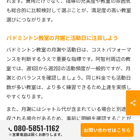
れます。費用だけでなく、指導の充実度や教室の雰囲気
も総合的に比較検討して選ぶことが、満足度の高い教室
選びにつながります。
バドミントン教室の月謝と活動日に注目しよう
バドミントン教室の月謝や活動日は、コストパフォーマ
ンスを判断するうえで重要な指標です。阿智村周辺の教
室では、週1回から週2回の活動頻度が一般的ですが、月
謝とのバランスを確認しましょう。同じ料金でも活動日
数が多い教室は、より多く練習できるため上達を実感し
やすくなります。
また、月謝にはシャトル代が含まれている場合と別途徴
収される場合があるため、事前に明細を確認することが
080-5851-1162
重要です。特に大会やイベント参加が多い教室では、追
お問い合わせはこちら
※営業電話は固くお断りします。
加費用が発生することもあるため、年間を通した総費用