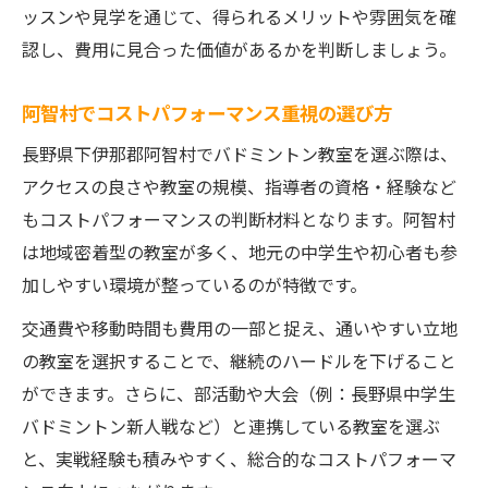
初心者も安心のコスパ良好な教室探し方
ッスンや見学を通じて、得られるメリットや雰囲気を確
指導力と料金の両立を目指すバドミントン教室
認し、費用に見合った価値があるかを判断しましょう。
の選択術
阿智村でコストパフォーマンス重視の選び方
バドミントン教室の指導力と費用のベスト
バランス
長野県下伊那郡阿智村でバドミントン教室を選ぶ際は、
経験者も納得の指導力ある教室の選び方
アクセスの良さや教室の規模、指導者の資格・経験など
もコストパフォーマンスの判断材料となります。阿智村
料金と指導内容を比較するためのチェック
は地域密着型の教室が多く、地元の中学生や初心者も参
方法
加しやすい環境が整っているのが特徴です。
長野県中学生向け教室も料金で選ぶ時代
交通費や移動時間も費用の一部と捉え、通いやすい立地
大会実績とコストパフォーマンスの関係性
の教室を選択することで、継続のハードルを下げること
教室の費用と活動内容を比較して賢く選ぼう
ができます。さらに、部活動や大会（例：長野県中学生
バドミントン教室の活動頻度と費用をしっ
バドミントン新人戦など）と連携している教室を選ぶ
かり比較
と、実戦経験も積みやすく、総合的なコストパフォーマ
教室ごとの活動内容と料金の違いを解説