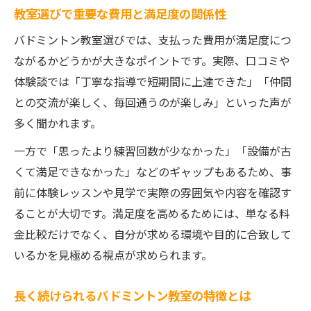
境
教室選びで重要な費用と満足度の関係性
費用対効果を重視した教室選びの秘訣
バドミントン教室選びでは、支払った費用が満足度につ
満足度の高いバドミントン教室の条件
ながるかどうかが大きなポイントです。実際、口コミや
活動のしやすさと費用の両立で長続き
体験談では「丁寧な指導で短期間に上達できた」「仲間
阿智村で快適なバドミントンライフを実現
との交流が楽しく、毎回通うのが楽しみ」といった声が
多く聞かれます。
一方で「思ったより練習回数が少なかった」「設備が古
くて満足できなかった」などのギャップもあるため、事
前に体験レッスンや見学で実際の雰囲気や内容を確認す
ることが大切です。満足度を高めるためには、単なる料
金比較だけでなく、自分が求める環境や目的に合致して
いるかを見極める視点が求められます。
長く続けられるバドミントン教室の特徴とは