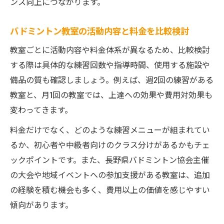
ンス向上につながります。
費用対効果が高い教室選びの実践ポイント
大会参加や練習量も考慮した選択方法
バドミントン教室の活動内容と料金を比較検討
バドミントン教室の総費用と満足度を見比
教室ごとに活動内容や料金体系が異なるため、比較検討
べる
する際は具体的な練習回数や指導時間、使用する施設や
無理なく続けるためのバドミントン教室選び方
備品の質も確認しましょう。例えば、週2回の練習がある
継続しやすいバドミントン教室の条件とは
教室と、月1回の教室では、上達への効果や費用対効果も
変わってきます。
費用が負担にならない教室探しの考え方
バドミントン教室の月謝と活動日に注目し
料金だけでなく、どのような練習メニューが組まれてい
よう
るか、初心者や中級者向けのクラス分けがあるかもチェ
学校や部活と両立できる教室選びのコツ
ックポイントです。また、長野県バドミントン協会主催
の大会や地域イベントへの参加支援がある教室は、追加
大会費用も考慮した無理のない教室選択
の経験を積む機会も多く、費用以上の価値を感じやすい
快適なバドミントンライフへ費用対効果も重視
傾向があります。
バドミントン教室選びで得られる快適な環