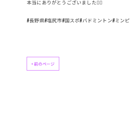
本当にありがとうございました🙇‍♂️
#長野県#塩尻市#国スポ#バドミントン#ミン
< 前のページ