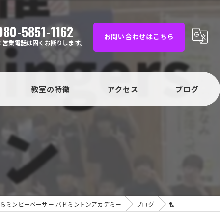
080-5851-1162
お問い合わせはこちら
※営業電話は固くお断りします。
教室の特徴
アクセス
ブログ
塩尻市のバドミントン教室
松本市の教室
コラム
千曲市のバドミントン教室
塩尻市の教室
上田市のバドミントン教室
千曲市の教室
茅野市のバドミントン教室
上田市の教室
らミンピーベーサー バドミントンアカデミー
ブログ
🏸
松本市のバドミントン教室