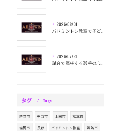
2026/08/01
バドミントン教室で子どものやる気育成法
2026/07/31
試合で緊張する選手の心理と対策法
タグ
Tags
茅野市
千曲市
上田市
松本市
塩尻市
長野
バドミントン教室
諏訪市